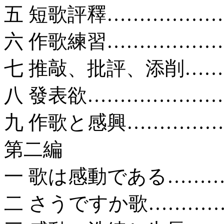
五 短歌評釋………………
六 作歌練習………………
七 推敲、批評、添削……
八 發表欲…………………
九 作歌と感興……………
第二編
一 歌は感動である………
二 さうですか歌…………