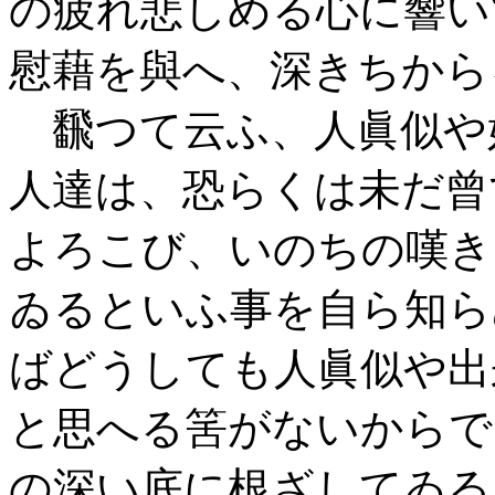
の疲れ悲しめる心に響いて
慰藉を與へ、深きちから
飜つて云ふ、人眞似や
人達は、恐らくは未だ曾
よろこび、いのちの嘆き
ゐるといふ事を自ら知ら
ばどうしても人眞似や出
と思へる筈がないからで
の深い底に根ざしてゐる