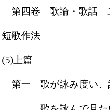
第四卷 歌論・歌話 
短歌作法
(5)上篇
第一 歌が詠み度い、
歌を詠んで見たい…