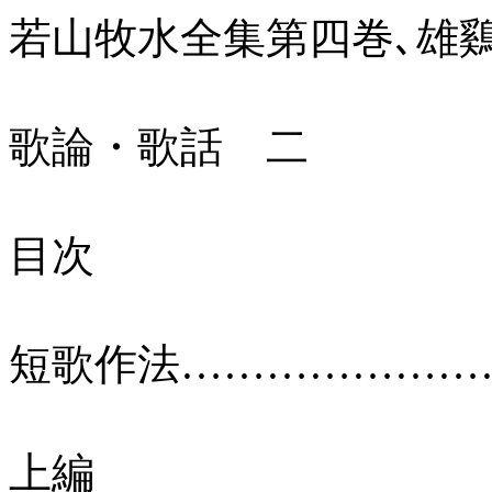
若山牧水全集第四巻､雄鷄社､5
歌論・歌話 二
目次
短歌作法…………………
上編