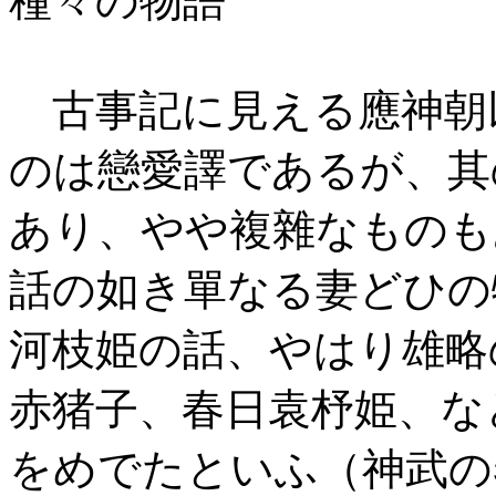
種々の物語
古事記に見える應神朝
のは戀愛譯であるが、其
あり、やや複雜なものも
話の如き單なる妻どひの
河枝姫の話、やはり雄略
赤猪子、春日袁杼姫、な
をめでたといふ（神武の