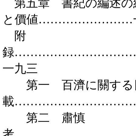
第五章 書紀の編述の
と價値……………………
附
録…………………………
一九三
第一 百濟に關する
載…………………………
第二 肅慎
考…………………………